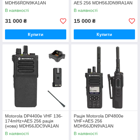
MDH56RDN9KA1AN
AES 256 MDH56JDN9RA1AN
В наявності
В наявності
31 000
15 000
₴
₴
Купити
Купити
Motorola DP4400e VHF 136-
Рація Motorola DP4800e
174mHz+AES 256 рація
VHF+AES 256
(нова) MDH56JDC9VA1AN
MDH56JDN9VA1AN
В наявності
В наявності