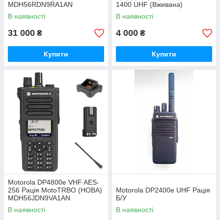
MDH56RDN9RA1AN
1400 UHF (Вживана)
В наявності
В наявності
31 000
4 000
₴
₴
Купити
Купити
Motorola DP4800e VHF AES-
256 Рація MotoTRBO (НОВА)
Motorola DP2400e UHF Рація
MDH56JDN9VA1AN
Б/У
В наявності
В наявності