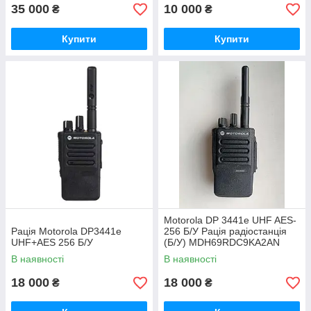
35 000
10 000
₴
₴
Купити
Купити
Motorola DP 3441e UHF AES-
Рація Motorola DP3441e
256 Б/У Рація радіостанція
UHF+AES 256 Б/У
(Б/У) MDH69RDC9KA2AN
В наявності
В наявності
18 000
18 000
₴
₴