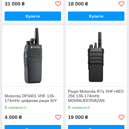
31 000
18 000
₴
₴
Купити
Купити
Рація Motorola R7a VHF+AES
Motorola DP3401 VHF 136-
256 136-174mHz
174mHz цифрова рація Б/У
MDH06JDC9VA2AN
В наявності
В наявності
4 000
19 000
₴
₴