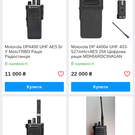
Motorola DP4400 UHF AES Б/
Motorola DP 4400e UHF 403-
У MotoTRBO Рація
527mHz+AES 256 Цифрова
Радіостанція
рація MDH56RDC9VA1AN
В наявності
В наявності
11 000
22 000
₴
₴
Купити
Купити