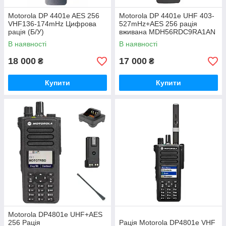
Motorola DP 4401e AES 256
Motorola DP 4401e UHF 403-
VHF136-174mHz Цифрова
527mHz+AES 256 рація
рація (Б/У)
вживана MDH56RDC9RA1AN
MDH56JDC9RA1AN
В наявності
В наявності
18 000
17 000
₴
₴
Купити
Купити
Motorola DP4801e UHF+AES
256 Рація
Рація Motorola DP4801e VHF