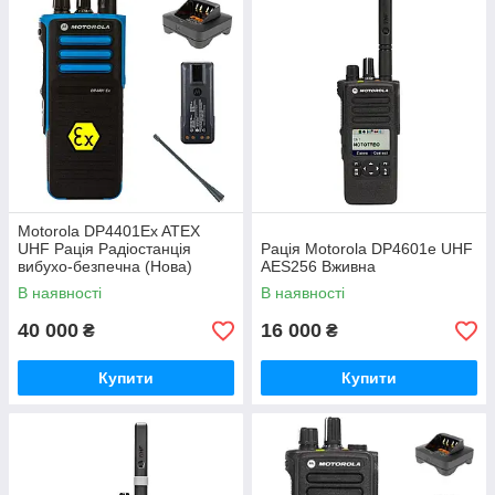
Motorola DP4401Ex ATEX
UHF Рація Радіостанція
Рація Motorola DP4601e UHF
вибухо-безпечна (Нова)
AES256 Вживна
В наявності
В наявності
40 000
16 000
₴
₴
Купити
Купити