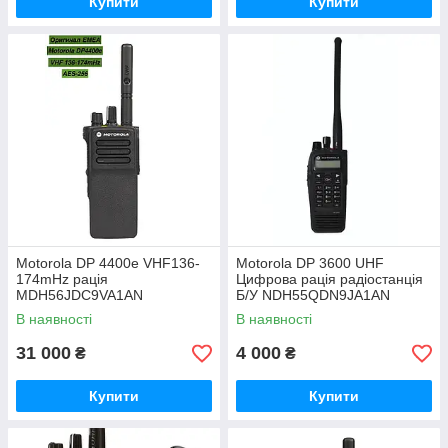
Купити
Купити
Motorola DP 4400e VHF136-
Motorola DP 3600 UHF
174mHz рація
Цифрова рація радіостанція
MDH56JDC9VA1AN
Б/У NDH55QDN9JA1AN
В наявності
В наявності
31 000
4 000
₴
₴
Купити
Купити