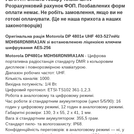
Розрахунковий рахунок ФОП. Позбавлених форм
оплати немає. Не робіть замовлення, якщо ви не
готові оплачувати. (Це не наша прихота а наших
законотворців)
Оригінальна рація Motorola DP 4801e UHF 403-527mHz
MDH56RDN9RA1AN зі встановленою ліцензією ключем
шифрування AES-256
Motorola DP4801e MDH56RDN9RA1AN
- Цифрова
портативна радіостанція стандарту DMR з кольоровим
дисплеєм і повнорозмірною клавіатурою.
Діапазон робочих частот: UHF.
Кількість каналів: 1000.
Вихідна потужність: 1/4 Вт.
Цифровий протокол: ETSI-TS102 361-1,2,3.
Робота в аналоговому та цифровому режимі.
Час роботи зі стандартним акумулятором (цикл 5/5/90): 16
годин у цифровому режимі, 12 годин в аналоговому режимі.
Габаритні розміри: 130, 3 x 55, 2 x 41, 1 мм.
Вага зі стандартним акумулятором: 355,5 грам.
Стандарт пило- та вологозахисту: IP68.
Конфіденційність переговорів: в аналоговому режимі — ні, у