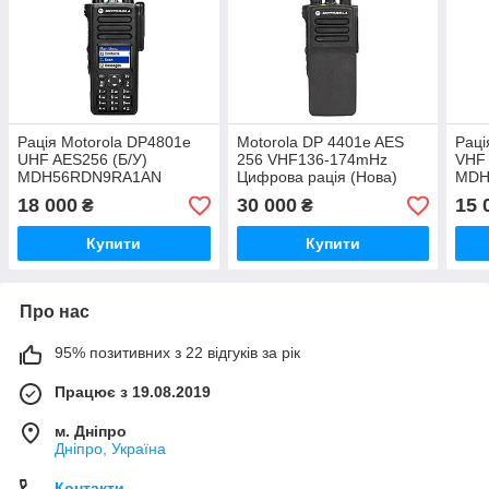
Рація Motorola DP4801e
Motorola DP 4401e AES
Раці
UHF AES256 (Б/У)
256 VHF136-174mHz
VHF
MDH56RDN9RA1AN
Цифрова рація (Нова)
MDH
MDH56JDC9RA1AN
18 000
30 000
15 
₴
₴
Купити
Купити
Про нас
95% позитивних з 22 відгуків за рік
Працює з 19.08.2019
м. Дніпро
Дніпро, Україна
Контакти