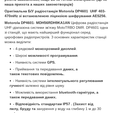
наша прихота а наших законотворців)
Оригінальна Б/У радіостанція Motorola DP4601 UHF 403-
470mHz зі встановленою ліцензією шифрування AES256.
Motorola DP4601
-
MDH56RDH9KA1AN
Цифрова радіостанція
UHF-діапазона системи зв'язку MotoTRBO DMR. DP4601 одна
зі станцій, що мають найширший функціонал серед
цирофових радіопристроїв. З основних характеристик станції
можна виділити:
- 4-рядковий
монохромний дисплей
.
- Широкі
можливості програмування
.
- Наявність системи
GPS
.
- Приймання та передавання
даних, а
також
текстових повідомлень
.
- Наявність системи
інтелектуального регулювання
гучності
залежно від рівня шуму.
- Можливість використання
bluetooth-гарнітури, а
також передавання даних
.
- Відповідність
стандартам
IP57
. (Захист від
пилу, бруду та
занурення у воду на глибину 1 м до 30