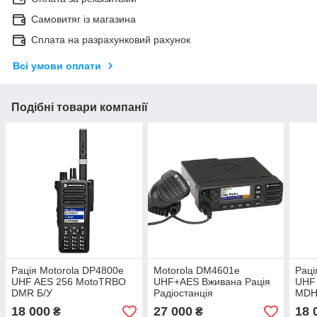
Самовитяг із магазина
Сплата на разрахунковий рахунок
Всі умови оплати
Подібні товари компанії
Рація Motorola DP4800e
Motorola DM4601e
Раці
UHF AES 256 MotoTRBO
UHF+AES Вживана Рація
UHF 
DMR Б/У
Радіостанція
MDH
18 000
27 000
18 
₴
₴