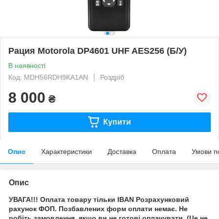
Рация Motorola DP4601 UHF AES256 (Б/У)
В наявності
Код: MDH56RDH9KA1AN
Роздріб
8 000
₴
Купити
Опис
Характеристики
Доставка
Оплата
Умови п
Опис
УВАГА!!! Оплата товару тільки IBAN Розрахунковий
рахунок ФОП. Позбавлених форм оплати немає. Не
робіть замовлення, якщо ви не готові оплачувати. (Це не