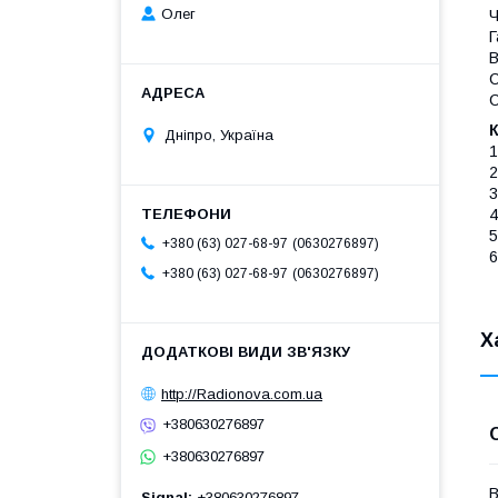
Олег
Ч
Г
В
С
С
Дніпро, Україна
1
2
3
4
5
0630276897
+380 (63) 027-68-97
6
0630276897
+380 (63) 027-68-97
Х
http://Radionova.com.ua
+380630276897
+380630276897
В
Signal
+380630276897