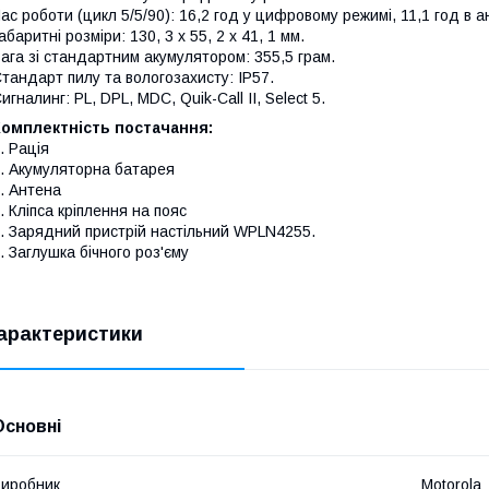
ас роботи (цикл 5/5/90): 16,2 год у цифровому режимі, 11,1 год в 
абаритні розміри: 130, 3 x 55, 2 x 41, 1 мм.
ага зі стандартним акумулятором: 355,5 грам.
тандарт пилу та вологозахисту: IP57.
игналинг: PL, DPL, MDC, Quik-Call II, Select 5.
Комплектність постачання:
. Рація
. Акумуляторна батарея
. Антена
. Кліпса кріплення на пояс
. Зарядний пристрій настільний WPLN4255.
. Заглушка бічного роз'єму
арактеристики
Основні
иробник
Motorola