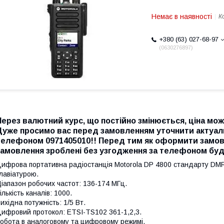
Немає в наявності
К
+380 (63) 027-68-97
0630276897
Через валютний курс, що постійно змінюється, ціна може
Дуже просимо вас перед замовленням уточнити актуальн
телефоном 0971405010!! Перед тим як оформити замовл
замовлення зроблені без узгодження за телефоном буду
ифрова портативна радіостанція Motorola DP 4800 стандарту DMR
лавіатурою.
іапазон робочих частот: 136-174 МГц.
ількість каналів: 1000.
ихідна потужність: 1/5 Вт.
ифровий протокол: ETSI-TS102 361-1,2,3.
обота в аналоговому та цифровому режимі.