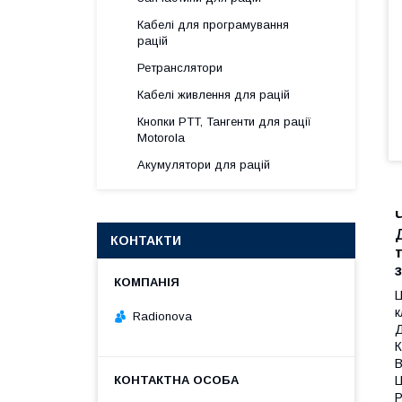
Кабелі для програмування
рацій
Ретранслятори
Кабелі живлення для рацій
Кнопки PTT, Тангенти для рації
Motorola
Акумулятори для рацій
КОНТАКТИ
Ц
к
Radionova
Д
К
В
Ц
Р