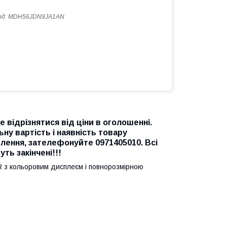
од:
MDH56JDN9JA1AN
 відрізнятися від ціни в оголошенні.
у вартість і наявність товару
ення, зателефонуйте 0971405010. Всі
ть закінчені!!!
 з кольоровим дисплеєм і повнорозмірною