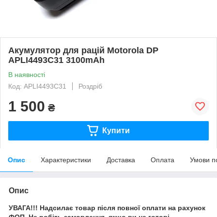
Акумулятор для рацій Motorola DP
APLI4493C31 3100mAh
В наявності
Код: APLI4493C31
Роздріб
1 500
₴
Купити
Опис
Характеристики
Доставка
Оплата
Умови п
Опис
УВАГА!!! Надсилає товар після повної оплати на рахунок
ФОП. Не робіть замовлення, якщо ви не готові